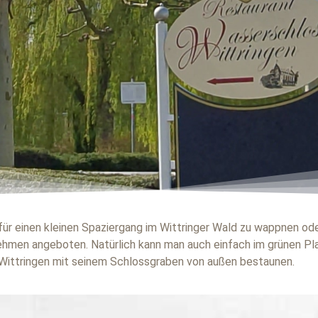
ür einen kleinen Spaziergang im Wittringer Wald zu wappnen ode
hmen angeboten. Natürlich kann man auch einfach im grünen Pl
Wittringen mit seinem Schlossgraben von außen bestaunen.